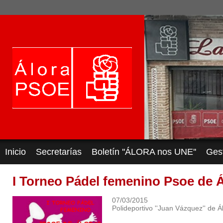
Inicio
Secretarías
Boletín ''ÁLORA nos UNE''
Ges
I Torneo Pádel femenino Psoe de 
07/03/2015
Polideportivo ''Juan Vázquez'' de Á