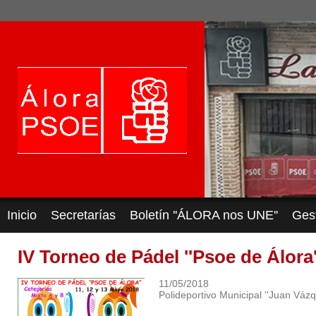
Inicio
Secretarías
Boletín ''ÁLORA nos UNE''
Ges
IV Torneo de Pádel ''Psoe de Álora'
11/05/2018
Polideportivo Municipal ''Juan Vázq