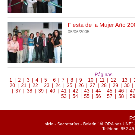
Fiesta de la Mujer Año 2
05/06/2005
Páginas:
1
|
2
|
3
|
4
|
5
|
6
|
7
|
8
|
9
|
10
|
11
|
12
|
13
|
20
|
21
|
22
|
23
|
24
|
25
|
26
|
27
|
28
|
29
|
30
|
|
37
|
38
|
39
|
40
|
41
|
42
|
43
|
44
|
45
|
46
|
4
53
|
54
|
55
|
56
|
57
|
58
|
5
PS
Inicio
-
Secretarías
-
Boletín ''ÁLORA nos UNE''
Teléfono: 952 49