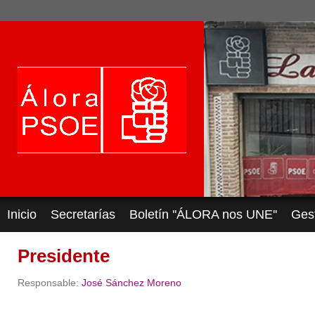
Inicio
Secretarías
Boletín ''ÁLORA nos UNE''
Ges
Presidente
Responsable:
José Sánchez Moreno